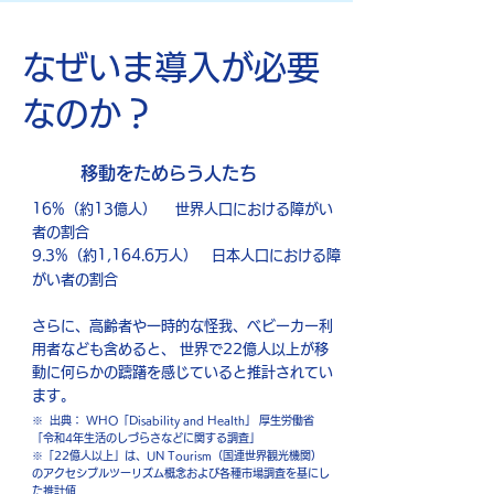
なぜいま導入が必要
なのか？
移動をためらう人たち
16%（約13億人） 世界人口における障がい
者の割合
9.3%（約1,164.6万人） 日本人口における障
がい者の割合
さらに、高齢者や一時的な怪我、ベビーカー利
用者なども含めると、 世界で22億人以上が移
動に何らかの躊躇を感じていると推計されてい
ます。
※ 出典： WHO「Disability and Health」 厚生労働省
「令和4年生活のしづらさなどに関する調査」
※「22億人以上」は、UN Tourism（国連世界観光機関）
のアクセシブルツーリズム概念および各種市場調査を基にし
た推計値