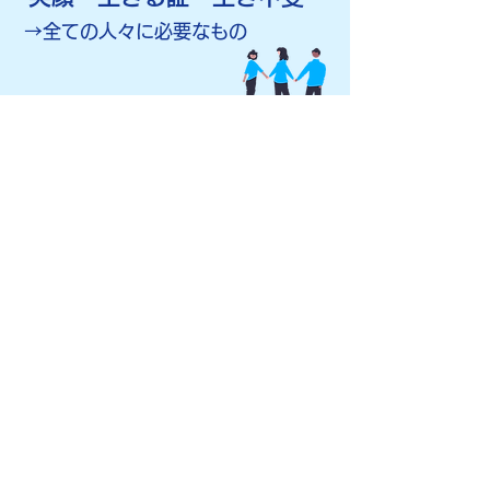
​→全ての人々に必要なもの
​2つのサービスを繋いで
移動をスムーズに
​交通事業者のシーン
​徒歩のシーン
一括サポート手配
ユニバーサル地図/ナビ
​→ door to door の移動
誰もが快適にストレスなく移動を楽しめる社会の実
現