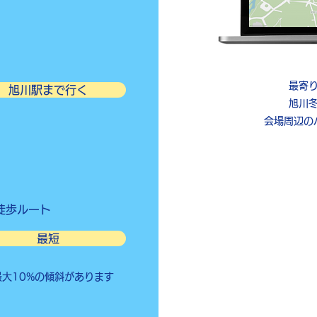
​​最
旭川駅まで行く
​旭川
会場周辺の
徒歩ルート
最短
最大10%の傾斜があります