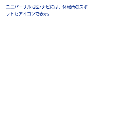
ユニバーサル地図/ナビには、休憩所のスポ
ットもアイコンで表示。
​お出かけ前に、休憩場所を探したり、出先で
スポットを探すこともできる。
最後に
ユニバーサル地図/ナビで移動がも
っと楽しくなるかも。